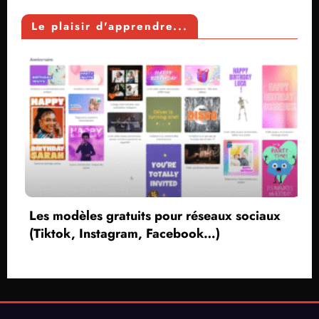
Le plaisir d'apprendre...
odèles gratuits pour réseaux sociaux
ok, Instagram, Facebook…)
Créer 
sans v