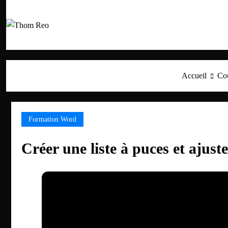
Aller
au
contenu
Accueil
Cou
Formation Word
Créer une liste à puces et ajuster