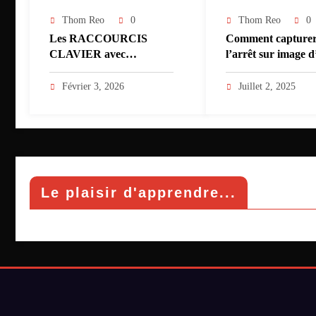
Thom Reo
0
Thom Reo
0
Les RACCOURCIS
Comment capture
CLAVIER avec
l’arrêt sur image 
Control/Command dans
vidéo ?
WORD
Février 3, 2026
Juillet 2, 2025
Le plaisir d'apprendre...