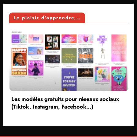
Le plaisir d'apprendre...
èles gratuits pour réseaux sociaux
k, Instagram, Facebook…)
Créer un
sans vo