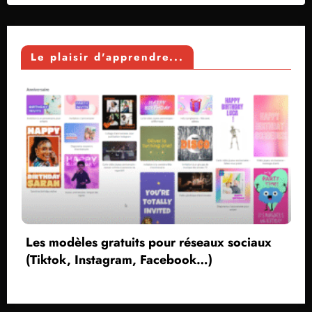
Le plaisir d'apprendre...
modèles gratuits pour réseaux sociaux
tok, Instagram, Facebook…)
Créer
sans 