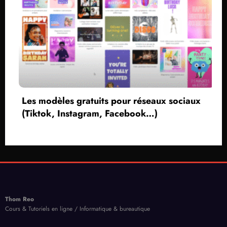
Les modèles gratuits pour réseaux sociaux
(Tiktok, Instagram, Facebook…)
C
Thom Reo
Cours & Tutoriels en ligne / Informatique & bureautique