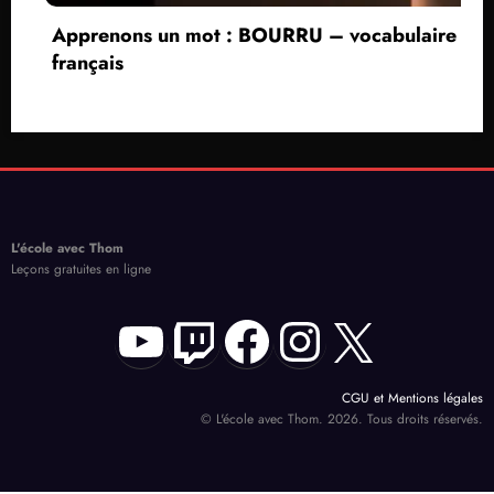
Apprenons un mot : BOURRU – vocabulaire
français
L'école avec Thom
Leçons gratuites en ligne
YouTube
Twitch
Facebook
Instagram
X
CGU et Mentions légales
© L'école avec Thom. 2026. Tous droits réservés.