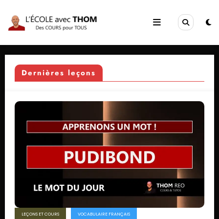
Aller
au
contenu
Dernières leçons
LEÇONS ET COURS
VOCABULAIRE FRANÇAIS