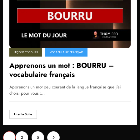
LEÇONS ET COURS
VOCABULAIRE FRANÇAIS
Apprenons un mot : BOURRU –
vocabulaire français
Apprenons un mot peu courant de la langue française que j'ai
choisi pour vous :…
Lire La Suite
Pagination
…
1
2
5