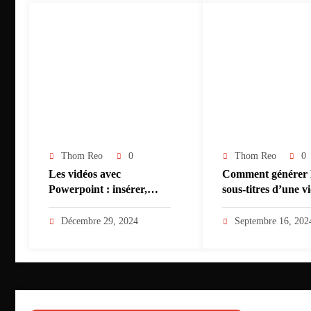
Thom Reo
0
Thom Reo
0
Les vidéos avec
Comment générer 
Powerpoint : insérer,
sous-titres d’une v
couper, modifier, ajouter
automatiquement 
des effets…
Décembre 29, 2024
Septembre 16, 202