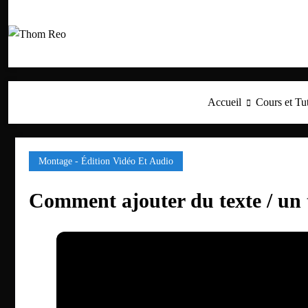
Aller
au
contenu
Accueil
Cours et Tu
Montage - Édition Vidéo Et Audio
Comment ajouter du texte / un t