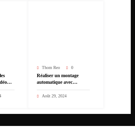
Thom Reo
0
les
Réaliser un montage
idéo
automatique avec
?
l’Intelligence
artificielle (IA)
4
Août 29, 2024