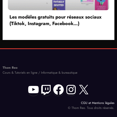
our réseaux sociaux
acebook…)
Créer une capture vidéo
sans voix et webcam
Thom Reo
Cours & Tutoriels en ligne / Informatique & bureautique
YouTube
Twitch
Facebook
Instagram
X
CGU et Mentions légales
© Thom Reo. Tous droits réservés.