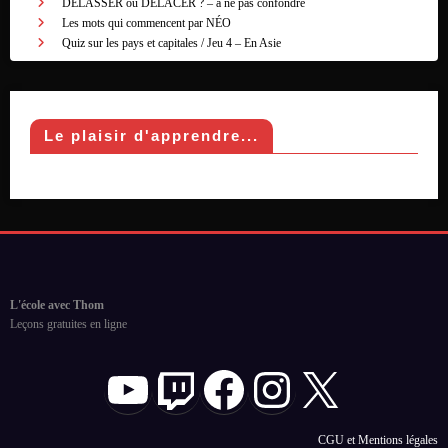
DÉLASSER ou DÉLACER ? – à ne pas confondre
Les mots qui commencent par NÉO
Quiz sur les pays et capitales / Jeu 4 – En Asie
Le plaisir d'apprendre...
L'école avec Thom
Leçons gratuites en ligne
YouTube
Twitch
Facebook
Instagram
X
CGU et Mentions légales