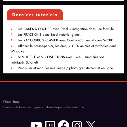
Derniers tutoriels
Les CASES à COCHER avec Excel + intégration dans une formule
Les FRACTIONS dans Excel (tutoriel gratuit)
Les RACCOURCIS CLAVIER avec Control/Command dans WORD
Afficher le presse-papier, les émojis, GIFS animés et symboles dans
Windows
SI.MULTIPLE et SI.CONDITIONS avec Excel : simplifiez vos SI
imbriqués (tutoriel)
Retoucher et modifier une image / photo gratuitement et en ligne
Thom Reo
Cours & Tutoriels en ligne / Informatique & bureautique
YouTube
Twitch
Facebook
Instagram
X